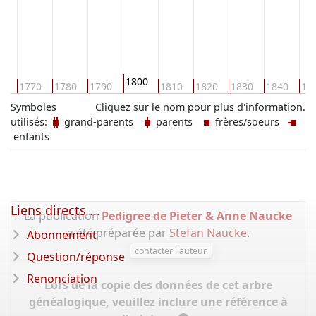
1800
60
1770
1780
1790
1810
1820
1830
1840
18
Symboles
Cliquez sur le nom pour plus d'information.
utilisés:
grand-parents
parents
frères/soeurs
enfants
Liens directs ...
La publication
Pedigree de Pieter & Anne Naucke
a été préparée par
Stefan Naucke
.
Abonnement
contacter l'auteur
Question/réponse
Renonciation
Lors de la copie des données de cet arbre
généalogique, veuillez inclure une référence à