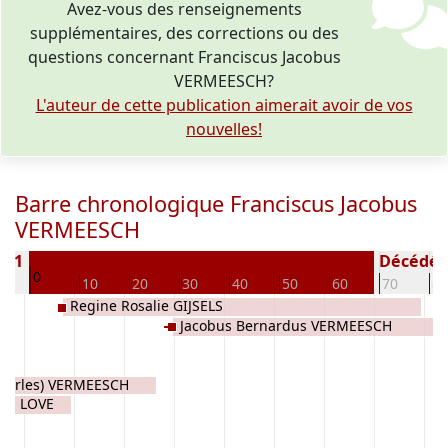
Avez-vous des renseignements
supplémentaires, des corrections ou des
questions concernant Franciscus Jacobus
VERMEESCH?
L'auteur de cette publication aimerait avoir de vos
nouvelles!
Barre chronologique Franciscus Jacobus
VERMEESCH
1771
Décédé(e 
0
0
10
20
30
40
50
60
70
80
Regine Rosalie GIJSELS
Jacobus Bernardus VERMEESCH
Charles) VERMEESCH
 DE LOVE