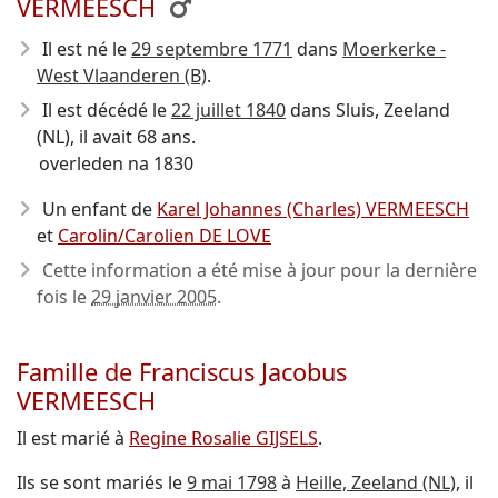
VERMEESCH
Il est né le
29 septembre 1771
dans
Moerkerke -
West Vlaanderen (B)
.
Il est décédé le
22 juillet 1840
dans Sluis, Zeeland
(NL), il avait 68 ans.
overleden na 1830
Un enfant de
Karel Johannes (Charles) VERMEESCH
et
Carolin/Carolien DE LOVE
Cette information a été mise à jour pour la dernière
fois le
29 janvier 2005
.
Famille de Franciscus Jacobus
VERMEESCH
Il est marié à
Regine Rosalie GIJSELS
.
Ils se sont mariés le
9 mai 1798
à
Heille, Zeeland (NL)
, il