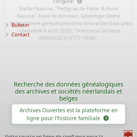
l'origine:
Stefan Naucke, "Pedigree de Pieter & Anne
Naucke", base de données,
Généalogie Online
(
https://www.genealogieonline.nl/kwartierstaat-piete
Bulletin
: consultée 8 août 2026), "Franciscus Jacobus
Contact
VERMEESCH (1771-1840)".
Recherche des données généalogiques
des archives et sociétés néerlandais et
belges
Archives Ouvertes est la plateforme en
ligne pour l'histoire familiale
Votre source en ligne de confiance pour la