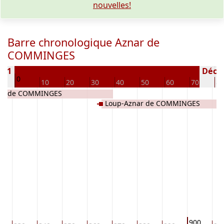
nouvelles!
Barre chronologique Aznar de
COMMINGES
 831
Décédé
0
0
10
20
30
40
50
60
70
80
res de COMMINGES
Loup-Aznar de COMMINGES
900