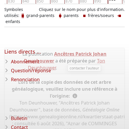
0
830
840
850
860
870
880
890
91
Symboles
Cliquez sur le nom pour plus d'information.
utilisés:
grand-parents
parents
frères/soeurs
enfants
Liens directs ...
La publication
Ancêtres Patrick Johan
Deunhouwer
a été préparée par
Ton
Abonnement
Deunhouwer
.
contacter l'auteur
Question/réponse
Renonciation
Lors de la copie des données de cet arbre
généalogique, veuillez inclure une référence à
l'origine:
Ton Deunhouwer, "Ancêtres Patrick Johan
Deunhouwer", base de données,
Généalogie Online
(
https://www.genealogieonline.nl/kwartierstaat-patr
Bulletin
: consultée 6 août 2026), "Aznar de COMMINGES
Contact