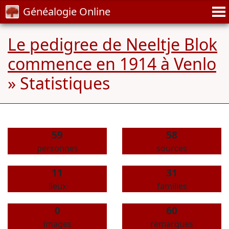
Généalogie Online
Le pedigree de Neeltje Blok
commence en 1914 à Venlo
» Statistiques
59
58
personnes
sources
11
31
lieux
familles
0
60
images
remarques