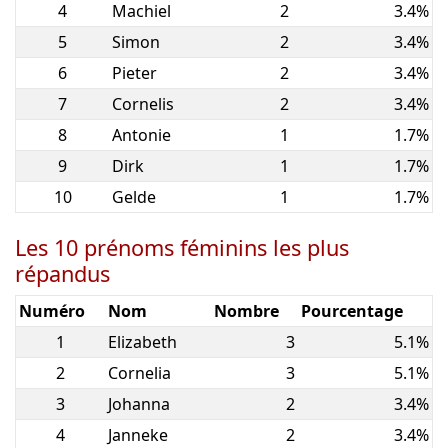
4
Machiel
2
3.4%
5
Simon
2
3.4%
6
Pieter
2
3.4%
7
Cornelis
2
3.4%
8
Antonie
1
1.7%
9
Dirk
1
1.7%
10
Gelde
1
1.7%
Les 10 prénoms féminins les plus
répandus
Numéro
Nom
Nombre
Pourcentage
1
Elizabeth
3
5.1%
2
Cornelia
3
5.1%
3
Johanna
2
3.4%
4
Janneke
2
3.4%