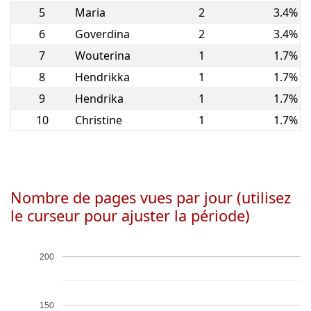
5
Maria
2
3.4%
6
Goverdina
2
3.4%
7
Wouterina
1
1.7%
8
Hendrikka
1
1.7%
9
Hendrika
1
1.7%
10
Christine
1
1.7%
Nombre de pages vues par jour (utilisez
le curseur pour ajuster la période)
200
150