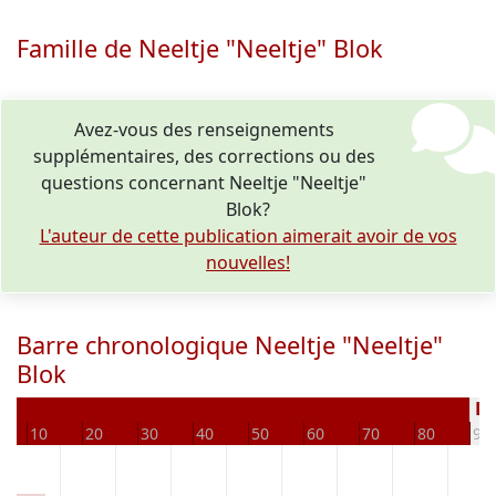
Famille de Neeltje "Neeltje" Blok
Avez-vous des renseignements
supplémentaires, des corrections ou des
questions concernant Neeltje "Neeltje"
Blok?
L'auteur de cette publication aimerait avoir de vos
nouvelles!
Barre chronologique Neeltje "Neeltje"
Blok
Dé
10
20
30
40
50
60
70
80
90