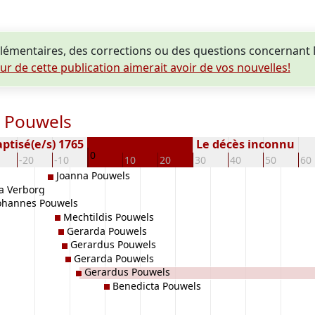
émentaires, des corrections ou des questions concernant 
eur de cette publication aimerait avoir de vos nouvelles!
s Pouwels
ptisé(e/s) 1765
Le décès inconnu
0
-20
-10
10
20
30
40
50
60
Joanna Pouwels
a Verborg
ohannes Pouwels
Mechtildis Pouwels
Gerarda Pouwels
Gerardus Pouwels
Gerarda Pouwels
Gerardus Pouwels
Benedicta Pouwels