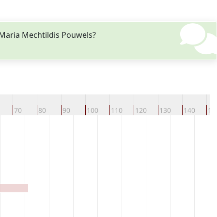
Maria Mechtildis Pouwels?
70
80
90
100
110
120
130
140
15