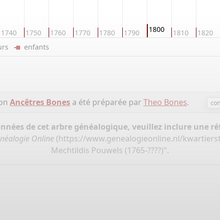
1800
1740
1750
1760
1770
1780
1790
1810
1820
eurs
enfants
ion
Ancêtres Bones
a été préparée par
Theo Bones
.
con
onnées de cet arbre généalogique, veuillez inclure une réf
néalogie Online
(
https://www.genealogieonline.nl/kwartiers
Mechtildis Pouwels (1765-????)".