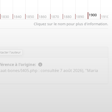
1900
1830
1840
1850
1860
1870
1880
1890
1910
Cliquez sur le nom pour plus d'information.
tacter l'auteur
érence à l'origine:
taat-bones/I405.php
: consultée 7 août 2026), "Maria