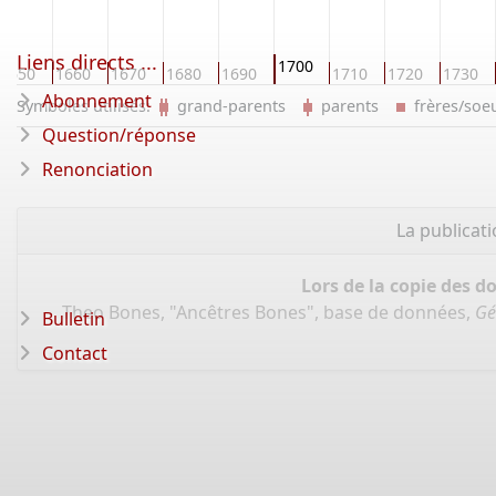
Liens directs ...
1700
1650
1660
1670
1680
1690
1710
1720
1730
Abonnement
Symboles utilisés:
grand-parents
parents
frères/so
Question/réponse
Renonciation
La publicat
Lors de la copie des d
Theo Bones, "Ancêtres Bones", base de données,
Gé
Bulletin
Contact