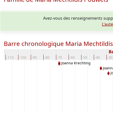
Avez-vous des renseignements suppl
L'aut
Barre chronologique Maria Mechtildi
Ba
0
-110
-100
-90
-80
-70
-60
-50
-40
-30
Joanna Krechting
Joann
J