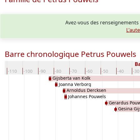
Avez-vous des renseignements 
L'aut
Barre chronologique Petrus Pouwels
Ba
0
-110
-100
-90
-80
-70
-60
-50
-40
-30
Gijsberta van Kolk
Joanna Verborg
Arnoldus Dercksen
Johannes Pouwels
Gerardus Pouw
Gesina Gi