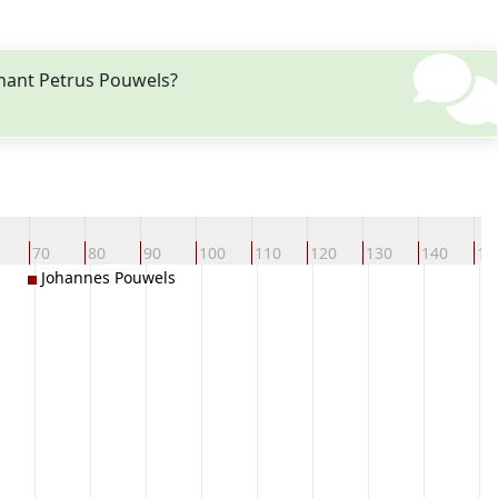
nant Petrus Pouwels?
70
80
90
100
110
120
130
140
15
Johannes Pouwels