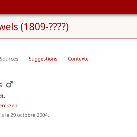
els (1809-????)
Sources
Suggestions
Contexte
s
t.
Derckzen
is le
29 octobre 2004
.