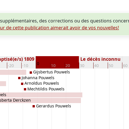
supplémentaires, des corrections ou des questions concer
eur de cette publication aimerait avoir de vos nouvelles!
ptisé(e/s) 1809
Le décès inconnu
0
-20
-10
10
20
30
40
50
60
Gijsbertus Pouwels
Johanna Pouwels
Arnoldus Pouwels
Mechtildis Pouwels
els
jsberta Derckzen
Gerardus Pouwels