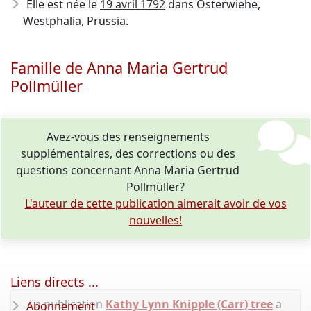
Elle est née le
19 avril 1792
dans Osterwiehe,
Westphalia, Prussia.
Famille de Anna Maria Gertrud
Pollmüller
Avez-vous des renseignements
supplémentaires, des corrections ou des
questions concernant Anna Maria Gertrud
Pollmüller?
L'auteur de cette publication aimerait avoir de vos
nouvelles!
Liens directs ...
La publication
Kathy Lynn Knipple (Carr) tree
a
Abonnement