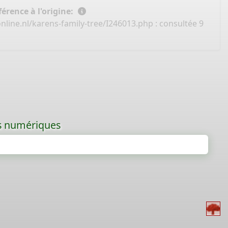
érence à l'origine:
line.nl/karens-family-tree/I246013.php
: consultée 9
les numériques