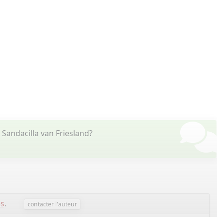
Sandacilla van Friesland?
s
.
contacter l'auteur