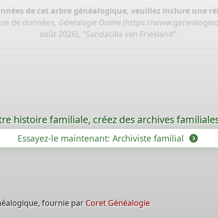
onnées de cet arbre généalogique, veuillez inclure une réf
base de données,
Généalogie Online
(
https://www.genealogieon
août 2026), "Sandacilla van Friesland".
re histoire familiale, créez des archives familia
Essayez-le maintenant: Archiviste familial
néalogique, fournie par
Coret Généalogie