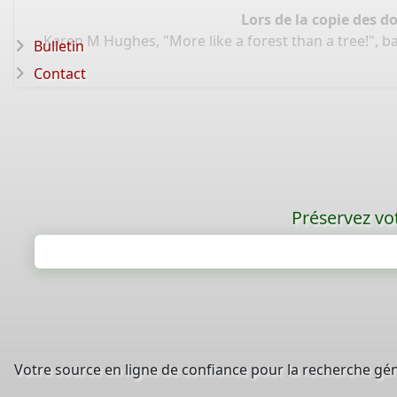
Lors de la copie des d
Karen M Hughes, "More like a forest than a tree!", 
Bulletin
Contact
Préservez vot
Votre source en ligne de confiance pour la recherche gé