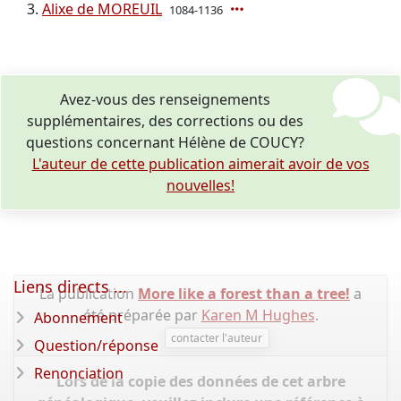
Alixe de MOREUIL
1084-1136
Avez-vous des renseignements
supplémentaires, des corrections ou des
questions concernant Hélène de COUCY?
L'auteur de cette publication aimerait avoir de vos
nouvelles!
Liens directs ...
La publication
More like a forest than a tree!
a
été préparée par
Karen M Hughes
.
Abonnement
contacter l'auteur
Question/réponse
Renonciation
Lors de la copie des données de cet arbre