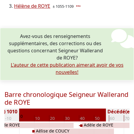
Hélène de ROYE
± 1055-1109
Avez-vous des renseignements
supplémentaires, des corrections ou des
questions concernant Seigneur Wallerand
de ROYE?
L'auteur de cette publication aimerait avoir de vos
nouvelles!
Barre chronologique Seigneur Wallerand
de ROYE
(e) 1010
Décédé(e / s
0
-10
10
20
30
40
50
60
70
e de ROYE
Adèle de ROYE
Aélise de COUCY