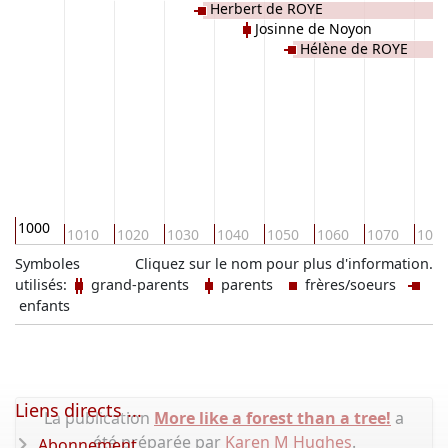
Herbert de ROYE
Josinne de Noyon
Hélène de ROYE
1000
1010
1020
1030
1040
1050
1060
1070
108
Symboles
Cliquez sur le nom pour plus d'information.
utilisés:
grand-parents
parents
frères/soeurs
enfants
Liens directs ...
La publication
More like a forest than a tree!
a
été préparée par
Karen M Hughes
.
Abonnement