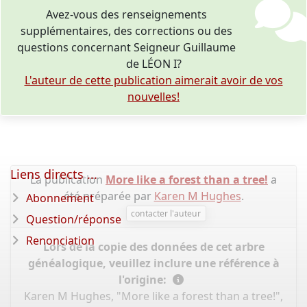
Avez-vous des renseignements
supplémentaires, des corrections ou des
questions concernant Seigneur Guillaume
de LÉON I?
L'auteur de cette publication aimerait avoir de vos
nouvelles!
Liens directs ...
La publication
More like a forest than a tree!
a
été préparée par
Karen M Hughes
.
Abonnement
contacter l'auteur
Question/réponse
Renonciation
Lors de la copie des données de cet arbre
généalogique, veuillez inclure une référence à
l'origine:
Karen M Hughes, "More like a forest than a tree!",