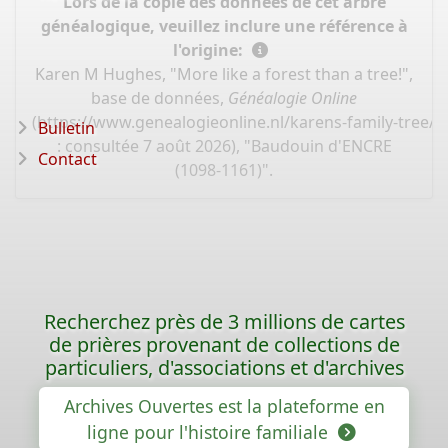
Lors de la copie des données de cet arbre
généalogique, veuillez inclure une référence à
l'origine:
Karen M Hughes, "More like a forest than a tree!",
base de données,
Généalogie Online
(
https://www.genealogieonline.nl/karens-family-tree/
Bulletin
: consultée 7 août 2026), "Baudouin d'ENCRE
Contact
(1098-1161)".
Recherchez près de 3 millions de cartes
de prières provenant de collections de
particuliers, d'associations et d'archives
Archives Ouvertes est la plateforme en
ligne pour l'histoire familiale