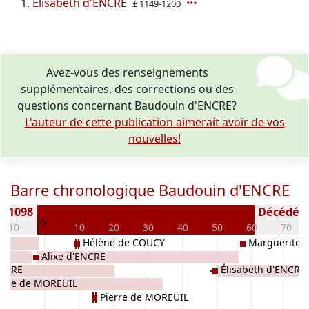
Élisabeth d'ENCRE
± 1149-1200
Avez-vous des renseignements
supplémentaires, des corrections ou des
questions concernant Baudouin d'ENCRE?
L'auteur de cette publication aimerait avoir de vos
nouvelles!
Barre chronologique Baudouin d'ENCRE
e) 1098
Décédé(e /
0
-10
10
20
30
40
50
60
70
Hélène de COUCY
Marguerite 
Alixe d'ENCRE
ENCRE
Élisabeth d'ENCRE
arie de MOREUIL
Pierre de MOREUIL