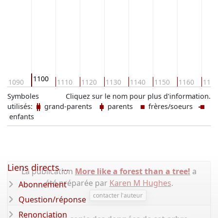
1100
1090
1110
1120
1130
1140
1150
1160
117
Symboles
Cliquez sur le nom pour plus d'information.
utilisés:
grand-parents
parents
frères/soeurs
enfants
Liens directs ...
La publication
More like a forest than a tree!
a
été préparée par
Karen M Hughes
.
Abonnement
contacter l'auteur
Question/réponse
Renonciation