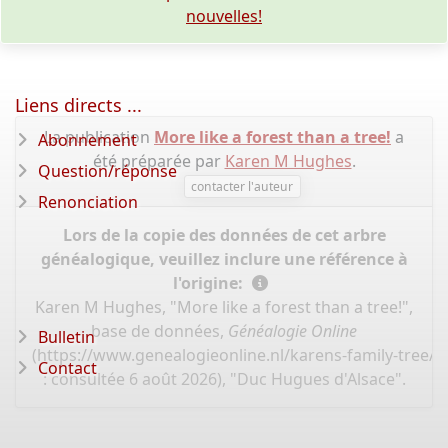
nouvelles!
Liens directs ...
La publication
More like a forest than a tree!
a
Abonnement
été préparée par
Karen M Hughes
.
Question/réponse
contacter l'auteur
Renonciation
Lors de la copie des données de cet arbre
généalogique, veuillez inclure une référence à
l'origine:
Karen M Hughes, "More like a forest than a tree!",
base de données,
Généalogie Online
Bulletin
(
https://www.genealogieonline.nl/karens-family-tree/
Contact
: consultée 6 août 2026), "Duc Hugues d'Alsace".