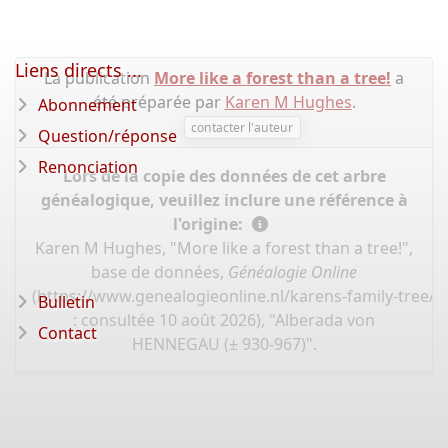
Liens directs ...
La publication
More like a forest than a tree!
a
été préparée par
Karen M Hughes
.
Abonnement
contacter l'auteur
Question/réponse
Renonciation
Lors de la copie des données de cet arbre
généalogique, veuillez inclure une référence à
l'origine:
Karen M Hughes, "More like a forest than a tree!",
base de données,
Généalogie Online
(
https://www.genealogieonline.nl/karens-family-tree/
Bulletin
: consultée 10 août 2026), "Alberada von
Contact
HENNEGAU (± 930-967)".