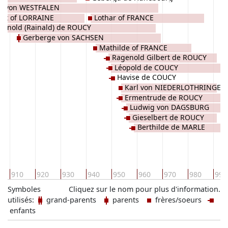
da von WESTFALEN
ert of LORRAINE
Lothar of FRANCE
genold (Rainald) de ROUCY
Gerberge von SACHSEN
Mathilde of FRANCE
Ragenold Gilbert de ROUCY
Léopold de COUCY
Havise de COUCY
Karl von NIEDERLOTHRINGEN
Ermentrude de ROUCY
Ludwig von DAGSBURG
Gieselbert de ROUCY
Berthilde de MARLE
910
920
930
940
950
960
970
980
990
Symboles
Cliquez sur le nom pour plus d'information.
utilisés:
grand-parents
parents
frères/soeurs
enfants