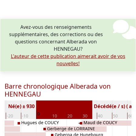
Avez-vous des renseignements
supplémentaires, des corrections ou des
questions concernant Alberada von
HENNEGAU?
L'auteur de cette publication aimerait avoir de vos
nouvelles!
Barre chronologique Alberada von
HENNEGAU
Né(e) ± 930
Décédé(e / s) ( an
0
-20
-10
10
20
30
40
50
60
Hugues de COUCY
Maud de COUCY
Gerberge de LORRAINE
Geberga de Hunebourg