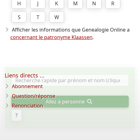
H
J
K
M
N
R
S
T
W
Afficher les informations que Genealogie Online a
concernant le patronyme Klaassen
.
Liens directs ...
Abonnement
Question/réponse
Allez à personne
Renonciation
?