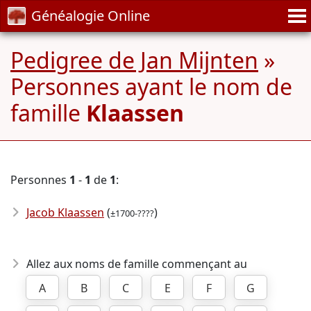
Généalogie Online
Pedigree de Jan Mijnten
»
Personnes ayant le nom de
famille
Klaassen
Personnes
1
-
1
de
1
:
Jacob Klaassen
(
)
±1700-????
Allez aux noms de famille commençant au
A
B
C
E
F
G