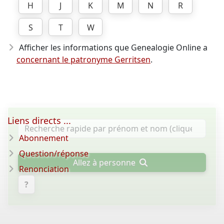
H
J
K
M
N
R
S
T
W
Afficher les informations que Genealogie Online a
concernant le patronyme Gerritsen
.
Liens directs ...
Abonnement
Question/réponse
Allez à personne
Renonciation
?