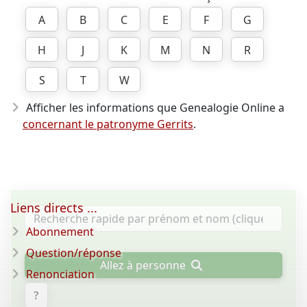
A
B
C
E
F
G
H
J
K
M
N
R
S
T
W
Afficher les informations que Genealogie Online a
concernant le patronyme Gerrits
.
Liens directs ...
Abonnement
Question/réponse
Allez à personne
Renonciation
?