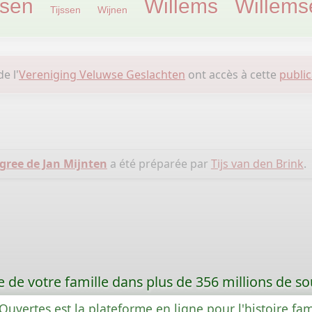
ssen
Willems
Willems
Tijssen
Wijnen
e l'
Vereniging Veluwse Geslachten
ont accès à cette
publi
gree de Jan Mijnten
a été préparée par
Tijs van den Brink
.
re de votre famille dans plus de 356 millions de s
Ouvertes est la plateforme en ligne pour l'histoire fam