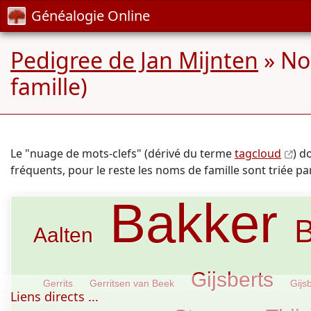
Généalogie Online
Pedigree de Jan Mijnten
» No
famille)
Le "nuage de mots-clefs" (dérivé du terme
tagcloud
) d
fréquents, pour le reste les noms de famille sont triée p
Bakker
B
Aalten
Gijsberts
Gerrits
Gerritsen van Beek
Gijsb
Liens directs ...