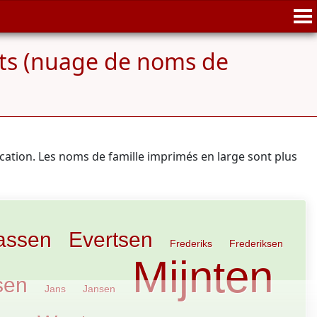
nts (nuage de noms de
ication. Les noms de famille imprimés en large sont plus
assen
Evertsen
Frederiks
Frederiksen
Mijnten
sen
Jans
Jansen