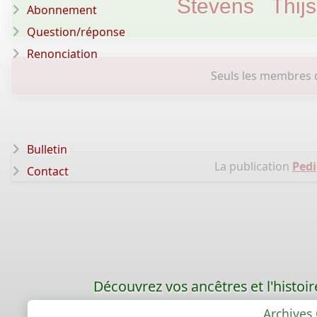
Stevens
Thij
Abonnement
Question/réponse
Renonciation
Seuls les membres d
Bulletin
La publication
Pedi
Contact
Découvrez vos ancêtres et l'histoi
Archives 