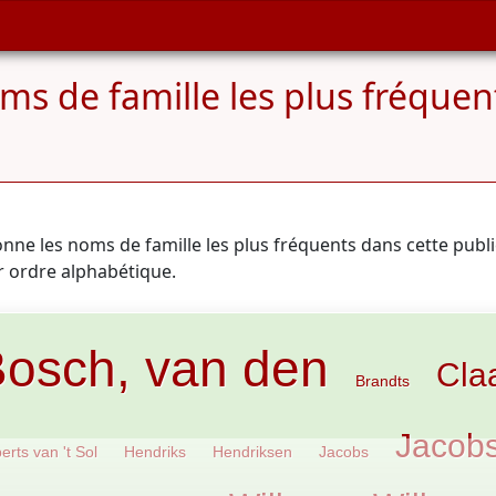
ms de famille les plus fréque
onne les noms de famille les plus fréquents dans cette publ
ar ordre alphabétique.
osch, van den
Cla
Brandts
Jacob
erts van 't Sol
Hendriks
Hendriksen
Jacobs