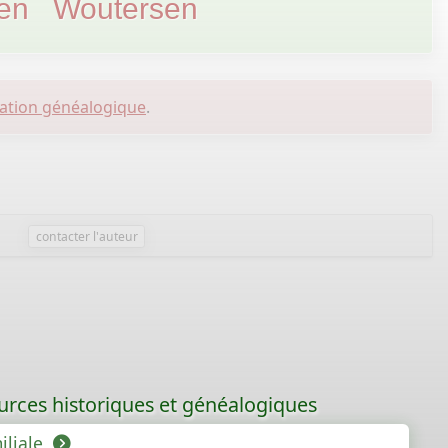
en
Woutersen
cation généalogique
.
contacter l'auteur
ources historiques et généalogiques
iliale