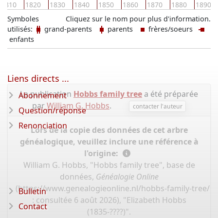
1810
1820
1830
1840
1850
1860
1870
1880
1890
Symboles
Cliquez sur le nom pour plus d'information.
utilisés:
grand-parents
parents
frères/soeurs
enfants
Liens directs ...
La publication
Hobbs family tree
a été préparée
Abonnement
par
William G. Hobbs
.
contacter l'auteur
Question/réponse
Renonciation
Lors de la copie des données de cet arbre
généalogique, veuillez inclure une référence à
l'origine:
William G. Hobbs, "Hobbs family tree", base de
données,
Généalogie Online
(
https://www.genealogieonline.nl/hobbs-family-tree/P
Bulletin
: consultée 6 août 2026), "Elizabeth Hobbs
Contact
(1835-????)".