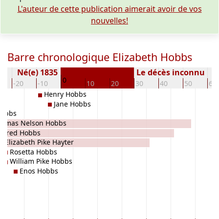
L'auteur de cette publication aimerait avoir de vos
nouvelles!
Barre chronologique Elizabeth Hobbs
Né(e) 1835
Le décès inconnu
0
-20
-10
10
20
30
40
50
60
Henry Hobbs
Jane Hobbs
Hobbs
homas Nelson Hobbs
Alfred Hobbs
Elizabeth Pike Hayter
Rosetta Hobbs
William Pike Hobbs
Enos Hobbs