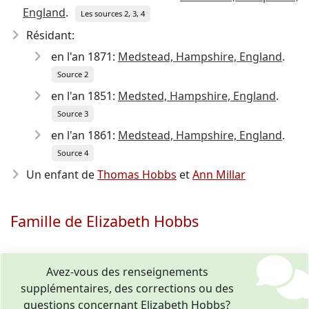
England
.
Les sources 2, 3, 4
Résidant:
en l'an 1871:
Medstead, Hampshire, England
.
Source 2
en l'an 1851:
Medsted, Hampshire, England
.
Source 3
en l'an 1861:
Medstead, Hampshire, England
.
Source 4
Un enfant de
Thomas Hobbs
et
Ann Millar
Famille de Elizabeth Hobbs
Avez-vous des renseignements
supplémentaires, des corrections ou des
questions concernant Elizabeth Hobbs?