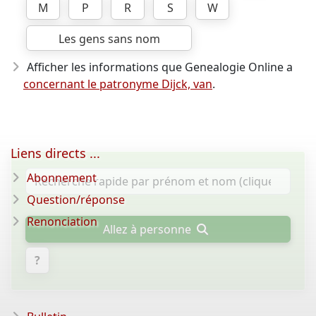
M
P
R
S
W
Les gens sans nom
Afficher les informations que Genealogie Online a
concernant le patronyme Dijck, van
.
Liens directs ...
Abonnement
Question/réponse
Renonciation
Allez à personne
?