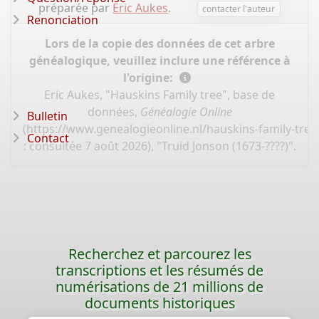
préparée par
Eric Aukes
.
contacter l'auteur
Renonciation
Lors de la copie des données de cet arbre
généalogique, veuillez inclure une référence à
l'origine:
Eric Aukes, "Hauskins Family tree", base de
données,
Généalogie Online
Bulletin
(
https://www.genealogieonline.nl/hauskins-family-tre
Contact
: consultée 7 août 2026), "Truid Jonson (1673-????)".
Recherchez et parcourez les
transcriptions et les résumés de
numérisations de 21 millions de
documents historiques