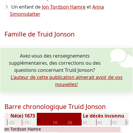
Un enfant de
Jon Tordson Hamre
et
Anna
Simonsdatter
Famille de Truid Jonson
Avez-vous des renseignements
supplémentaires, des corrections ou des
questions concernant Truid Jonson?
L'auteur de cette publication aimerait avoir de vos
nouvelles!
Barre chronologique Truid Jonson
Né(e) 1673
Le décès inconnu
0
-20
-10
10
20
30
40
50
60
Jon Tordson Hamre