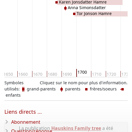
Karen Jonsdatter Hamre
Anna Simonsdatter
Tor Jonson Hamre
1700
1650
1660
1670
1680
1690
1710
1720
1730
Symboles
Cliquez sur le nom pour plus d'information.
utilisés:
grand-parents
parents
frères/soeurs
enfants
Liens directs ...
Abonnement
La publication
Hauskins Family tree
a été
Question/réponse