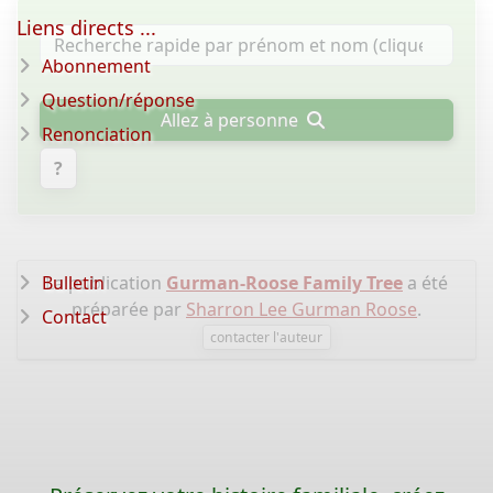
Liens directs ...
Abonnement
Question/réponse
Allez à personne
Renonciation
?
Bulletin
La publication
Gurman-Roose Family Tree
a été
préparée par
Sharron Lee Gurman Roose
.
Contact
contacter l'auteur