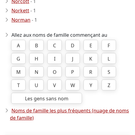
Norcott
- 1
Norkett
- 1
Norman
- 1
Allez aux noms de famille commençant au
A
B
C
D
E
F
G
H
I
J
K
L
M
N
O
P
R
S
T
U
V
W
Y
Z
Les gens sans nom
Noms de famille les plus fréquents (nuage de noms
de famille)