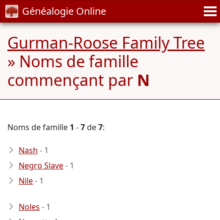
Généalogie Online
Gurman-Roose Family Tree
» Noms de famille
commençant par
N
Noms de famille
1
-
7
de
7
:
Nash
- 1
Negro Slave
- 1
Nile
- 1
Noles
- 1