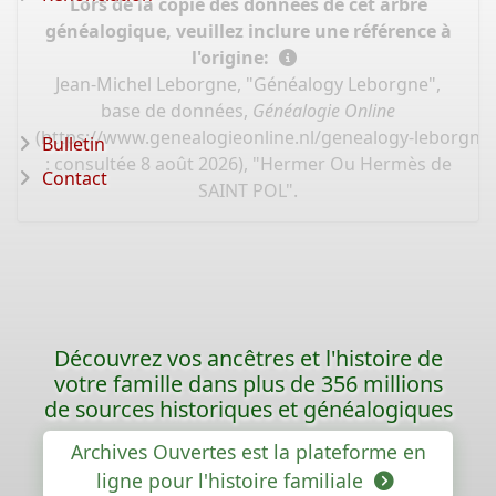
Lors de la copie des données de cet arbre
généalogique, veuillez inclure une référence à
l'origine:
Jean-Michel Leborgne, "Généalogy Leborgne",
base de données,
Généalogie Online
(
https://www.genealogieonline.nl/genealogy-leborgne
Bulletin
: consultée 8 août 2026), "Hermer Ou Hermès de
Contact
SAINT POL".
Découvrez vos ancêtres et l'histoire de
votre famille dans plus de 356 millions
de sources historiques et généalogiques
Archives Ouvertes est la plateforme en
ligne pour l'histoire familiale