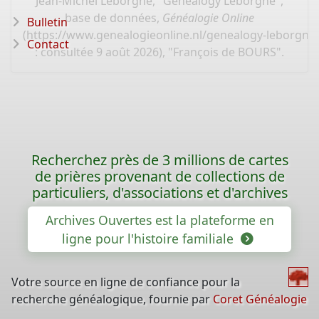
Jean-Michel Leborgne, "Généalogy Leborgne",
base de données,
Généalogie Online
Bulletin
(
https://www.genealogieonline.nl/genealogy-leborgne
Contact
: consultée 9 août 2026), "François de BOURS".
Recherchez près de 3 millions de cartes
de prières provenant de collections de
particuliers, d'associations et d'archives
Archives Ouvertes est la plateforme en
ligne pour l'histoire familiale
Votre source en ligne de confiance pour la
recherche généalogique, fournie par
Coret Généalogie