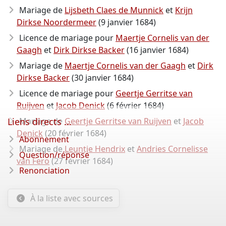
Mariage de
Lijsbeth Claes de Munnick
et
Krijn
Dirkse Noordermeer
(9 janvier 1684)
Licence de mariage pour
Maertje Cornelis van der
Gaagh
et
Dirk Dirkse Backer
(16 janvier 1684)
Mariage de
Maertje Cornelis van der Gaagh
et
Dirk
Dirkse Backer
(30 janvier 1684)
Licence de mariage pour
Geertje Gerritse van
Ruijven
et
Jacob Denick
(6 février 1684)
Liens directs ...
Mariage de
Geertje Gerritse van Ruijven
et
Jacob
Denick
(20 février 1684)
Abonnement
Mariage de
Leuntje Hendrix
et
Andries Cornelisse
Question/réponse
van Fero
(27 février 1684)
Renonciation
À la liste avec sources