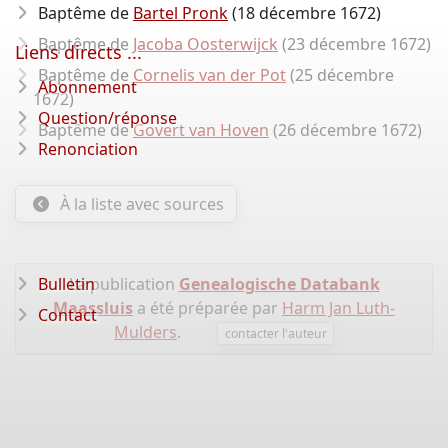
Baptême de
Bartel Pronk
(18 décembre 1672)
Baptême de
Jacoba Oosterwijck
(23 décembre 1672)
Liens directs ...
Baptême de
Cornelis van der Pot
(25 décembre
Abonnement
1672)
Question/réponse
Baptême de
Govert van Hoven
(26 décembre 1672)
Renonciation
À la liste avec sources
Bulletin
La publication
Genealogische Databank
Maassluis
a été préparée par
Harm Jan Luth-
Contact
Mulders
.
contacter l'auteur