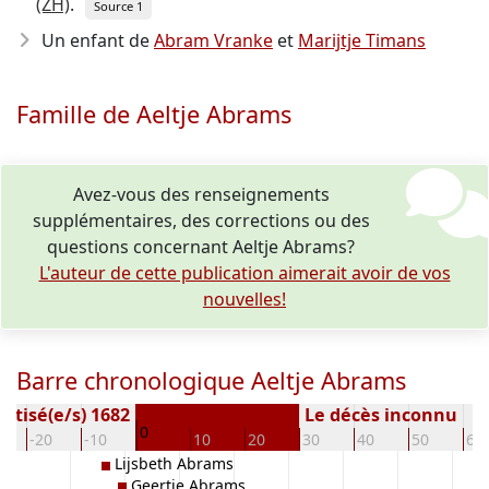
(ZH)
.
Source 1
Un enfant de
Abram Vranke
et
Marijtje Timans
Famille de Aeltje Abrams
Avez-vous des renseignements
supplémentaires, des corrections ou des
questions concernant Aeltje Abrams?
L'auteur de cette publication aimerait avoir de vos
nouvelles!
Barre chronologique Aeltje Abrams
ptisé(e/s) 1682
Le décès inconnu
0
-20
-10
10
20
30
40
50
60
Lijsbeth Abrams
Geertje Abrams