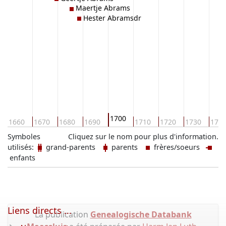
Maertje Abrams
Hester Abramsdr
1700
1660
1670
1680
1690
1710
1720
1730
174
Symboles
Cliquez sur le nom pour plus d'information.
utilisés:
grand-parents
parents
frères/soeurs
enfants
Liens directs ...
La publication
Genealogische Databank