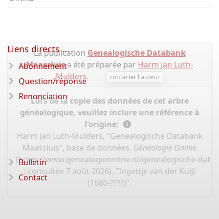
Liens directs ...
La publication
Genealogische Databank
Maassluis
a été préparée par
Harm Jan Luth-
Abonnement
Mulders
.
contacter l'auteur
Question/réponse
Renonciation
Lors de la copie des données de cet arbre
généalogique, veuillez inclure une référence à
l'origine:
Harm Jan Luth-Mulders, "Genealogische Databank
Maassluis", base de données,
Généalogie Online
(
https://www.genealogieonline.nl/genealogische-data
Bulletin
: consultée 7 août 2026), "Ingettje van der Kuijl
Contact
(1680-????)".