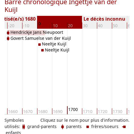
Barre chronologique Ingettje van der
Kuijl
ptisé(e/s) 1680
Le décès inconnu
0
-20
-10
10
20
30
40
50
60
Hendrickje Jans Nieupoort
Govert Samuelse van der Kuijl
Neeltje Kuijl
Neeltje Kuijl
1700
50
1660
1670
1680
1690
1710
1720
1730
17
Symboles
Cliquez sur le nom pour plus d'information.
utilisés:
grand-parents
parents
frères/soeurs
enfants