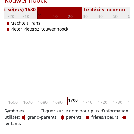
Kouwenhoock
ptisé(e/s) 1680
Le décès inconnu
0
-20
-10
10
20
30
40
50
60
Machtelt Frans
Pieter Pietersz Kouwenhoock
1700
50
1660
1670
1680
1690
1710
1720
1730
17
Symboles
Cliquez sur le nom pour plus d'information.
utilisés:
grand-parents
parents
frères/soeurs
enfants