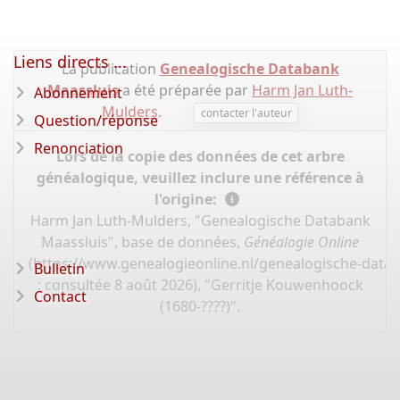
Liens directs ...
La publication
Genealogische Databank
Maassluis
a été préparée par
Harm Jan Luth-
Abonnement
Mulders
.
contacter l'auteur
Question/réponse
Renonciation
Lors de la copie des données de cet arbre
généalogique, veuillez inclure une référence à
l'origine:
Harm Jan Luth-Mulders, "Genealogische Databank
Maassluis", base de données,
Généalogie Online
(
https://www.genealogieonline.nl/genealogische-data
Bulletin
: consultée 8 août 2026), "Gerritje Kouwenhoock
Contact
(1680-????)".