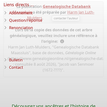
Liens directs ...
La publication
Genealogische Databank
Maassluis
a été préparée par
Harm Jan Luth-
Abonnement
Mulders
.
contacter l'auteur
Question/réponse
Renonciation
Lors de la copie des données de cet arbre
généalogique, veuillez inclure une référence à
l'origine:
Harm Jan Luth-Mulders, "Genealogische Databank
Maassluis", base de données,
Généalogie Online
(
https://www.genealogieonline.nl/genealogische-data
Bulletin
: consultée 8 août 2026), "Jacob van Senmoer
Contact
(1672-????)".
Découvrez vos ancêtres et l'histoire de