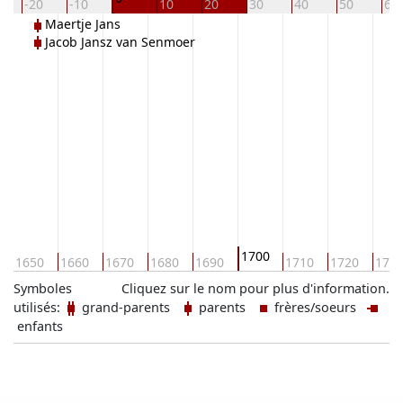
-20
-10
10
20
30
40
50
60
Maertje Jans
Jacob Jansz van Senmoer
1700
1650
1660
1670
1680
1690
1710
1720
173
Symboles
Cliquez sur le nom pour plus d'information.
utilisés:
grand-parents
parents
frères/soeurs
enfants