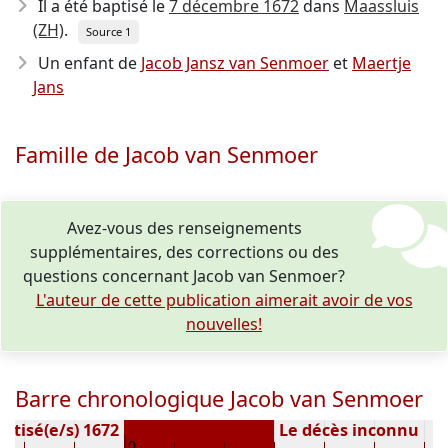
Il a été baptisé le
7 décembre 1672
dans
Maassluis
(ZH)
.
Source 1
Un enfant de
Jacob Jansz van Senmoer
et
Maertje
Jans
Famille de Jacob van Senmoer
Avez-vous des renseignements
supplémentaires, des corrections ou des
questions concernant Jacob van Senmoer?
L'auteur de cette publication aimerait avoir de vos
nouvelles!
Barre chronologique Jacob van Senmoer
ptisé(e/s) 1672
Le décès inconnu
0