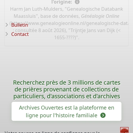
l'origine:
Harm Jan Luth-Mulders, "Genealogische Databank
Maassluis", base de données,
Généalogie Online
(
https://www.genealogieonline.nl/genealogische-data
Bulletin
: consultée 8 août 2026), "Trijntje Jans van Dijk (<
Contact
1655-????)".
Recherchez près de 3 millions de cartes
de prières provenant de collections de
particuliers, d'associations et d'archives
Archives Ouvertes est la plateforme en
ligne pour l'histoire familiale