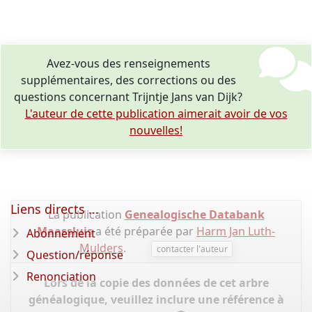
Avez-vous des renseignements
supplémentaires, des corrections ou des
questions concernant Trijntje Jans van Dijk?
L'auteur de cette publication aimerait avoir de vos
nouvelles!
Liens directs ...
La publication
Genealogische Databank
Maassluis
a été préparée par
Harm Jan Luth-
Abonnement
Mulders
.
contacter l'auteur
Question/réponse
Renonciation
Lors de la copie des données de cet arbre
généalogique, veuillez inclure une référence à