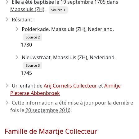
Elle a été baptisée le
19 septembre 1705
dans
Maassluis (ZH)
.
Source 1
Résidant:
Polderkade, Maassluis (ZH), Nederland.
Source 2
1730
Nieuwstraat, Maassluis (ZH), Nederland.
Source 3
1745
Un enfant de
Arij Cornelis Collecteur
et
Annitje
Pieterse Abbenbroek
Cette information a été mise à jour pour la dernière
fois le
20 septembre 2016
.
Famille de Maartje Collecteur