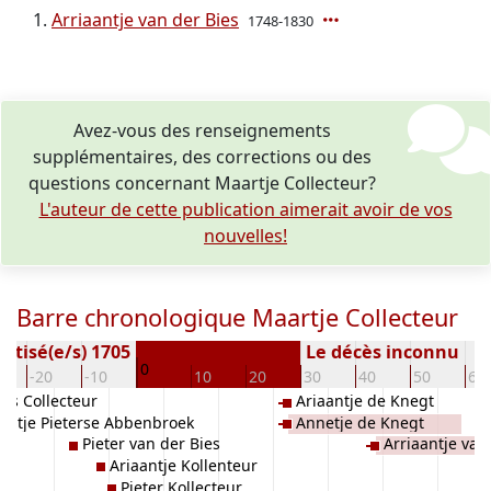
Arriaantje van der Bies
1748-1830
Avez-vous des renseignements
supplémentaires, des corrections ou des
questions concernant Maartje Collecteur?
L'auteur de cette publication aimerait avoir de vos
nouvelles!
Barre chronologique Maartje Collecteur
ptisé(e/s) 1705
Le décès inconnu
0
-20
-10
10
20
30
40
50
60
lis Collecteur
Ariaantje de Knegt
nitje Pieterse Abbenbroek
Annetje de Knegt
Pieter van der Bies
Arriaantje van
Ariaantje Kollenteur
Pieter Kollecteur