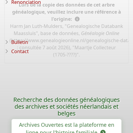
Renonciation
Lors de la copie des données de cet arbre
généalogique, veuillez inclure une référence à
l'origine:
Harm Jan Luth-Mulders, "Genealogische Databank
Maassluis", base de données,
Généalogie Online
(
https://www.genealogieonline.nl/genealogische-data
Bulletin
: consultée 7 août 2026), "Maartje Collecteur
Contact
(1705-????)".
Recherche des données généalogiques
des archives et sociétés néerlandais et
belges
Archives Ouvertes est la plateforme en
ligne pour l'histoire familiale