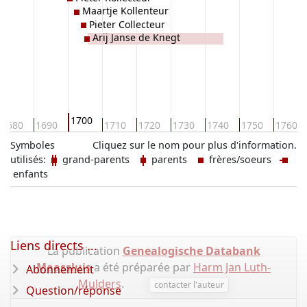
Maartje Kollenteur
Pieter Collecteur
Arij Janse de Knegt
1700
1680
1690
1710
1720
1730
1740
1750
1760
Symboles
Cliquez sur le nom pour plus d'information.
utilisés:
grand-parents
parents
frères/soeurs
enfants
Liens directs ...
La publication
Genealogische Databank
Maassluis
a été préparée par
Harm Jan Luth-
Abonnement
Mulders
.
contacter l'auteur
Question/réponse