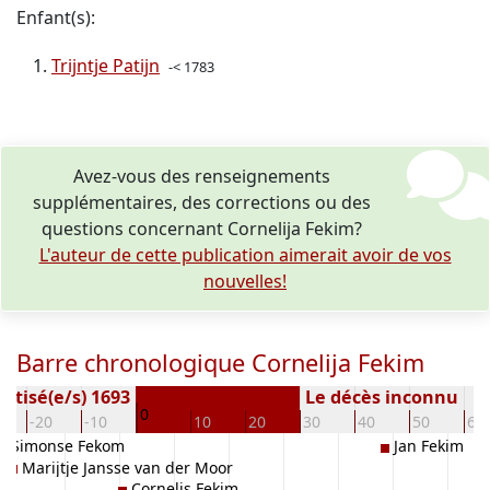
Enfant(s):
Trijntje Patijn
-< 1783
Avez-vous des renseignements
supplémentaires, des corrections ou des
questions concernant Cornelija Fekim?
L'auteur de cette publication aimerait avoir de vos
nouvelles!
Barre chronologique Cornelija Fekim
ptisé(e/s) 1693
Le décès inconnu
0
-20
-10
10
20
30
40
50
60
ob Simonse Fekom
Jan Fekim
Marijtje Jansse van der Moor
Cornelis Fekim