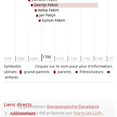
Geertje Fekim
Aeltje Fekim
Jan Patijn
Sijmon Fekim
1700
1670
1680
1690
1710
1720
1730
1740
1750
Symboles
Cliquez sur le nom pour plus d'information.
utilisés:
grand-parents
parents
frères/soeurs
enfants
Liens directs ...
La publication
Genealogische Databank
Maassluis
a été préparée par
Harm Jan Luth-
Abonnement