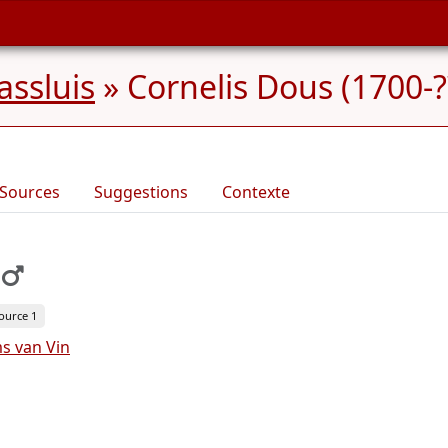
ssluis
»
Cornelis Dous (1700-?
Sources
Suggestions
Contexte
ource 1
ms van Vin