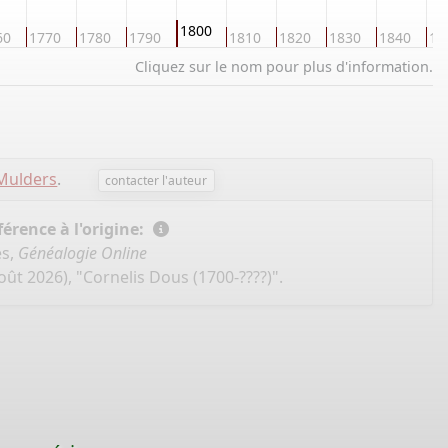
1800
60
1770
1780
1790
1810
1820
1830
1840
18
Cliquez sur le nom pour plus d'information.
Mulders
.
contacter l'auteur
érence à l'origine:
es,
Généalogie Online
oût 2026), "Cornelis Dous (1700-????)".