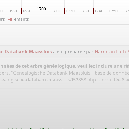
1700
70
1680
1690
1710
1720
1730
1740
1750
17
eurs
enfants
he Databank Maassluis
a été préparée par
Harm Jan Luth-
onnées de cet arbre généalogique, veuillez inclure une réf
ders, "Genealogische Databank Maassluis", base de donné
nealogische-databank-maassluis/I52858.php
: consultée 8 a