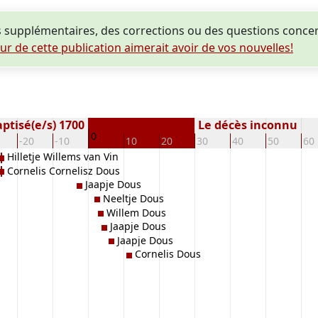
supplémentaires, des corrections ou des questions conce
eur de cette publication aimerait avoir de vos nouvelles!
ptisé(e/s) 1700
Le décès inconnu
0
-20
-10
10
20
30
40
50
60
Hilletje Willems van Vin
Cornelis Cornelisz Dous
Jaapje Dous
Neeltje Dous
Willem Dous
Jaapje Dous
Jaapje Dous
Cornelis Dous