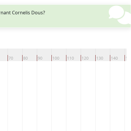
rnant Cornelis Dous?
70
80
90
100
110
120
130
140
15