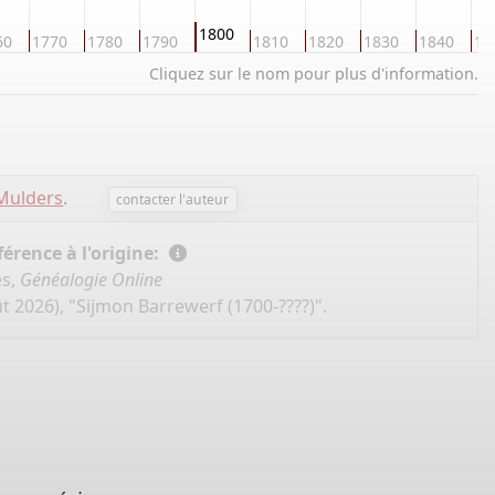
1800
60
1770
1780
1790
1810
1820
1830
1840
18
Cliquez sur le nom pour plus d'information.
Mulders
.
contacter l'auteur
érence à l'origine:
es,
Généalogie Online
t 2026), "Sijmon Barrewerf (1700-????)".