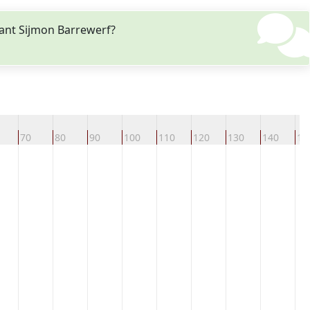
ant Sijmon Barrewerf?
70
80
90
100
110
120
130
140
15