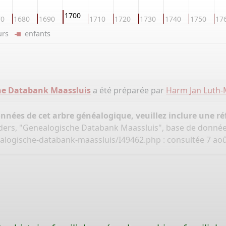
1700
70
1680
1690
1710
1720
1730
1740
1750
17
eurs
enfants
he Databank Maassluis
a été préparée par
Harm Jan Luth-
onnées de cet arbre généalogique, veuillez inclure une réf
ders, "Genealogische Databank Maassluis", base de donné
ealogische-databank-maassluis/I49462.php
: consultée 7 aoû