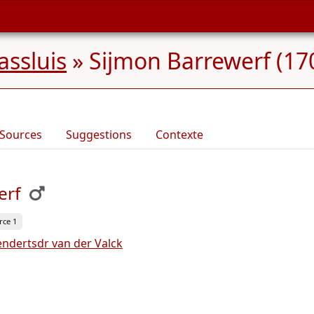
ssluis
»
Sijmon Barrewerf (170
Sources
Suggestions
Contexte
erf
rce 1
endertsdr van der Valck