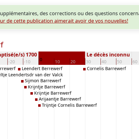
upplémentaires, des corrections ou des questions concern
eur de cette publication aimerait avoir de vos nouvelles!
f
ptisé(e/s) 1700
Le décès inconnu
0
-20
-10
10
20
30
40
50
60
arrewerf
Leendert Berrewerf
Cornelis Barrewerf
ltje Leendertsdr van der Valck
Sijmon Barrewerf
Krijntje Barrewerf
Krijntje Barrewerf
Arijaantje Barrewerf
Trijntje Cornelis Barrewerf