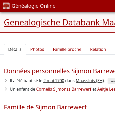
Généalogie Online
Genealogische Databank Maa
Détails
Photos
Famille proche
Relation
Données personnelles Sijmon Barrew
Il a été baptisé le
2 mai 1700
dans
Maassluis (ZH)
.
Sou
Un enfant de
Cornelis Sijmonsz Barrewerf
et
Aeltje Le
Famille de Sijmon Barrewerf