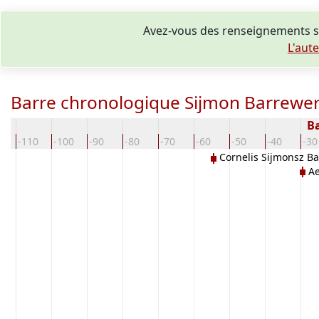
Avez-vous des renseignements s
L'aut
Barre chronologique Sijmon Barrewer
Ba
0
-110
-100
-90
-80
-70
-60
-50
-40
-30
Cornelis Sijmonsz B
Ae