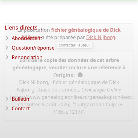
Liens directs ...
La publication
fichier généalogique de Dick
Nijborg
a été préparée par
Dick Nijborg
.
Abonnement
contacter l'auteur
Question/réponse
Renonciation
Lors de la copie des données de cet arbre
généalogique, veuillez inclure une référence à
l'origine:
Dick Nijborg, "fichier généalogique de Dick
Nijborg", base de données,
Généalogie Online
(
https://www.genealogieonline.nl/genealogisch-bestan
Bulletin
: consultée 8 août 2026), "Luitgard van Cuijk (±
Contact
1165-± 1217)".