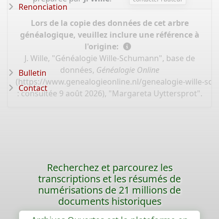
Renonciation
Lors de la copie des données de cet arbre
généalogique, veuillez inclure une référence à
l'origine:
J. Wille, "Généalogie Wille-Schumann", base de
données,
Généalogie Online
Bulletin
(
https://www.genealogieonline.nl/genealogie-wille-s
Contact
: consultée 9 août 2026), "Margareta Uyttersprot".
Recherchez et parcourez les
transcriptions et les résumés de
numérisations de 21 millions de
documents historiques