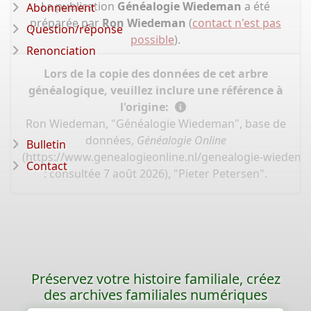
La publication
Généalogie Wiedeman
a été
Abonnement
préparée par
Ron Wiedeman
(
contact n'est pas
Question/réponse
possible
).
Renonciation
Lors de la copie des données de cet arbre
généalogique, veuillez inclure une référence à
l'origine:
Ron Wiedeman, "Généalogie Wiedeman", base de
données,
Généalogie Online
Bulletin
(
https://www.genealogieonline.nl/genealogie-wiedem
Contact
: consultée 7 août 2026), "Pieter Petersen".
Préservez votre histoire familiale, créez
des archives familiales numériques