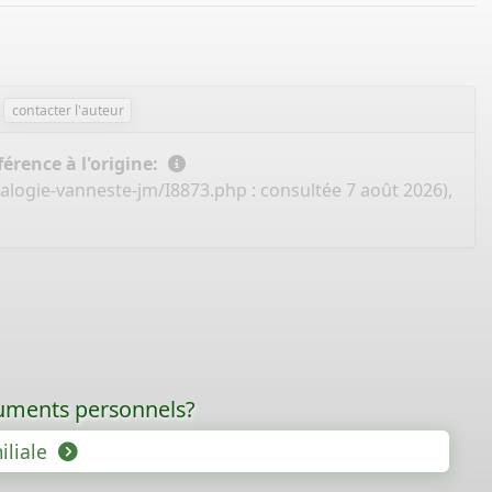
contacter l'auteur
érence à l'origine:
alogie-vanneste-jm/I8873.php
: consultée 7 août 2026),
ocuments personnels?
iliale