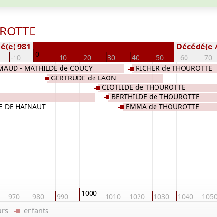
UROTTE
é(e) 981
Décédé(e / 
0
-10
10
20
30
40
50
60
70
MAUD - MATHILDE de COUCY
RICHER de THOUROTTE
GERTRUDE de LAON
CLOTILDE de THOUROTTE
BERTHILDE de THOUROTTE
E DE HAINAUT
EMMA de THOUROTTE
1000
970
980
990
1010
1020
1030
1040
105
eurs
enfants