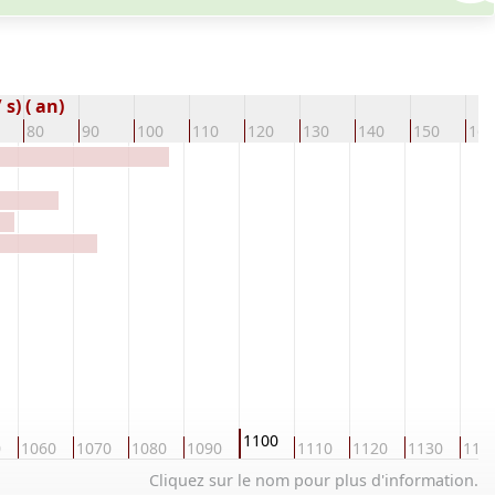
s) ( an)
80
90
100
110
120
130
140
150
160
1100
0
1060
1070
1080
1090
1110
1120
1130
114
Cliquez sur le nom pour plus d'information.