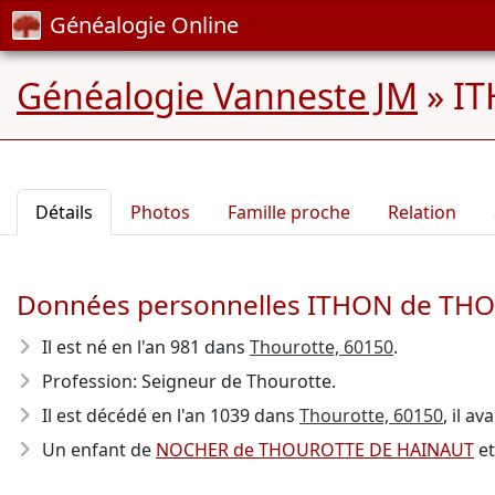
Généalogie Online
Généalogie Vanneste JM
»
IT
Détails
Photos
Famille proche
Relation
Données personnelles ITHON de TH
Il est né en l'an 981
dans
Thourotte, 60150
.
Profession: Seigneur de Thourotte.
Il est décédé en l'an 1039
dans
Thourotte, 60150
, il av
Un enfant de
NOCHER de THOUROTTE DE HAINAUT
e