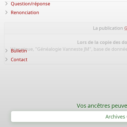
Question/réponse
Renonciation
La publication
G
Lors de la copie des d
Véronique, "Généalogie Vanneste JM", base de donné
Bulletin
Contact
Vos ancêtres peuven
Archives 