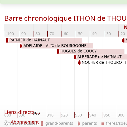
Barre chronologique ITHON de THO
N
-100
-90
-80
-70
-60
-50
-40
-30
-20
RAINIER de HAINAUT
ADELAIDE - ALIX de BOURGOGNE
HUGUES de COUCY
ALBERADE de HAINAUT
NOCHER de THOUROTT
Liens directs ...
900
880
890
910
920
930
940
950
960
Abonnement
Symboles utilisés:
grand-parents
parents
frères/so