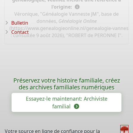
l'origine:
Véronique, "Généalogie Vanneste JM", base de
données,
Généalogie Online
Bulletin
(
https://www.genealogieonline.nl/genealogie-vannest
Contact
: consultée 9 août 2026), "ROBERT de PERONNE I".
Préservez votre histoire familiale, créez
des archives familiales numériques
Essayez-le maintenant: Archiviste
familial
Votre source en ligne de confiance pour la