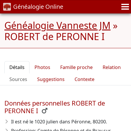
Généalogie Online
Généalogie Vanneste JM
»
ROBERT de PERONNE I
Détails
Photos
Famille proche
Relation
Sources
Suggestions
Contexte
Données personnelles ROBERT de
PERONNE I
Il est né le 1020 julien dans Péronne, 80200.
Profession: Comte de Péronne et de Bray sur