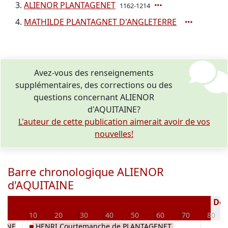
ALIENOR PLANTAGENET
1162-1214
MATHILDE PLANTAGNET D'ANGLETERRE
Avez-vous des renseignements
supplémentaires, des corrections ou des
questions concernant ALIENOR
d'AQUITAINE?
L'auteur de cette publication aimerait avoir de vos
nouvelles!
Barre chronologique ALIENOR
d'AQUITAINE
2
Décé
0
10
20
30
40
50
60
70
80
TAINE
HENRI Courtemanche de PLANTAGENET