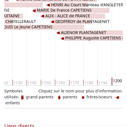
HENRI Au Court Manteau d'ANGLETERR
LOUSE
MARIE De France CAPETIENS
AQUITAINE
ALIX - ALICE de FRANCE
de CHATELLERAULT
GEOFFROY de PLANTAGENET
LOUIS Le Jeune CAPETIENS
ALIENOR PLANTAGENET
PHILIPPE Auguste CAPETIENS D
1200
1120
1130
1140
1150
1160
1170
1180
1190
Symboles
Cliquez sur le nom pour plus d'information.
utilisés:
grand-parents
parents
frères/soeurs
enfants
Liens directs ...