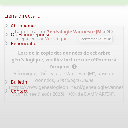
Liens directs ...
Abonnement
La publication
Généalogie Vanneste JM
a été
Question/réponse
préparée par
Véronique
.
contacter l'auteur
Renonciation
Lors de la copie des données de cet arbre
généalogique, veuillez inclure une référence à
l'origine:
Véronique, "Généalogie Vanneste JM", base de
données,
Généalogie Online
Bulletin
(
https://www.genealogieonline.nl/genealogie-vannest
Contact
: consultée 9 août 2026), "XXX de DAMMARTIN".