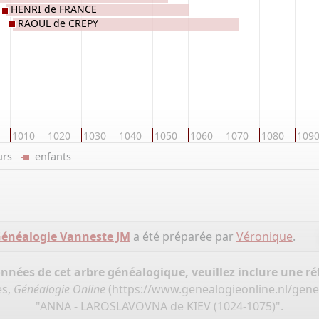
HENRI de FRANCE
RAOUL de CREPY
1010
1020
1030
1040
1050
1060
1070
1080
109
eurs
enfants
énéalogie Vanneste JM
a été préparée par
Véronique
.
onnées de cet arbre généalogique, veuillez inclure une réf
es,
Généalogie Online
(
https://www.genealogieonline.nl/gene
"ANNA - LAROSLAVOVNA de KIEV (1024-1075)".