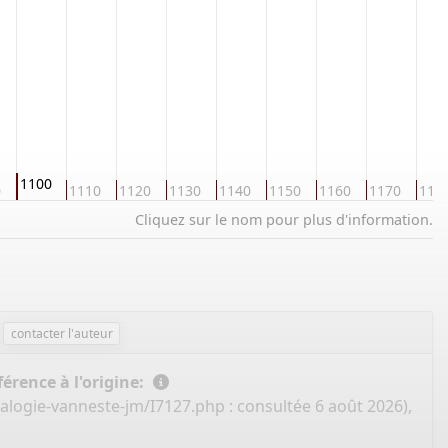
1100
0
1110
1120
1130
1140
1150
1160
1170
118
Cliquez sur le nom pour plus d'information.
contacter l'auteur
érence à l'origine:
alogie-vanneste-jm/I7127.php
: consultée 6 août 2026),