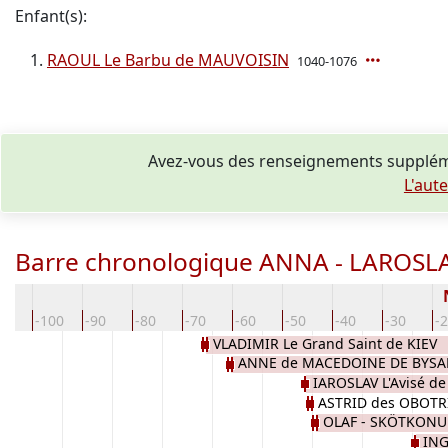
Enfant(s):
RAOUL Le Barbu de MAUVOISIN
1040-1076
Avez-vous des renseignements supplém
L'aut
Barre chronologique ANNA - LAROSL
10
-100
-90
-80
-70
-60
-50
-40
-30
-
VLADIMIR Le Grand Saint de KIEV
ANNE de MACEDOINE DE BYS
IAROSLAV L'Avisé de
ASTRID des OBOTR
OLAF - SKÖTKONU
ING