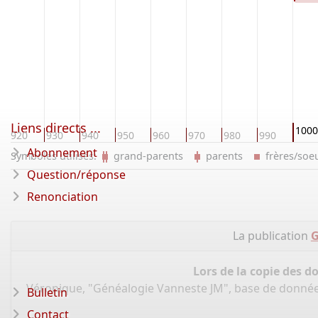
Liens directs ...
1000
920
930
940
950
960
970
980
990
Abonnement
Symboles utilisés:
grand-parents
parents
frères/so
Question/réponse
Renonciation
La publication
G
Lors de la copie des d
Véronique, "Généalogie Vanneste JM", base de donné
Bulletin
Contact