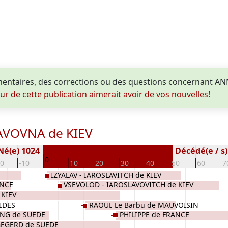
entaires, des corrections ou des questions concernant A
eur de cette publication aimerait avoir de vos nouvelles!
AVOVNA de KIEV
Né(e) 1024
Décédé(e / s) 
0
20
-10
10
20
30
40
50
60
7
IZYALAV - IAROSLAVITCH de KIEV
ANCE
VSEVOLOD - IAROSLAVOVITCH de KIEV
 KIEV
IDES
RAOUL Le Barbu de MAUVOISIN
NG de SUEDE
PHILIPPE de FRANCE
EGERD de SUEDE