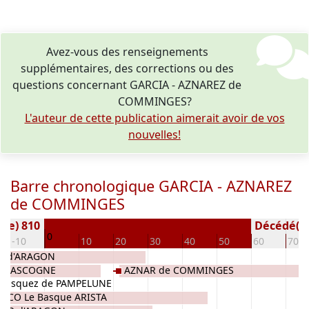
Avez-vous des renseignements
supplémentaires, des corrections ou des
questions concernant GARCIA - AZNAREZ de
COMMINGES?
L'auteur de cette publication aimerait avoir de vos
nouvelles!
Barre chronologique GARCIA - AZNAREZ
de COMMINGES
é(e) 810
Décédé(e /
0
-10
10
20
30
40
50
60
70
Z d'ARAGON
e GASCOGNE
AZNAR de COMMINGES
lasquez de PAMPELUNE
NECO Le Basque ARISTA