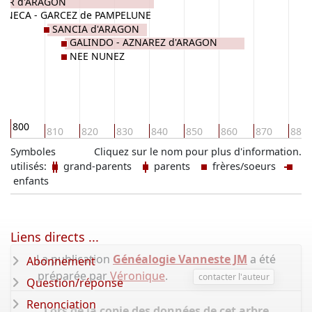
NAR d'ARAGON
ENECA - GARCEZ de PAMPELUNE
SANCIA d'ARAGON
GALINDO - AZNAREZ d'ARAGON
NEE NUNEZ
800
810
820
830
840
850
860
870
880
Symboles
Cliquez sur le nom pour plus d'information.
utilisés:
grand-parents
parents
frères/soeurs
enfants
Liens directs ...
La publication
Généalogie Vanneste JM
a été
Abonnement
préparée par
Véronique
.
contacter l'auteur
Question/réponse
Renonciation
Lors de la copie des données de cet arbre