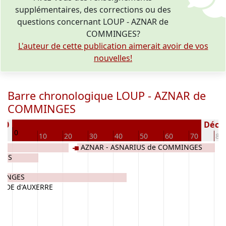
supplémentaires, des corrections ou des
questions concernant LOUP - AZNAR de
COMMINGES?
L'auteur de cette publication aimerait avoir de vos
nouvelles!
Barre chronologique LOUP - AZNAR de
COMMINGES
860
Décédé
0
10
20
30
40
50
60
70
80
AZNAR - ASNARIUS de COMMINGES
GES
MINGES
NDE d'AUXERRE