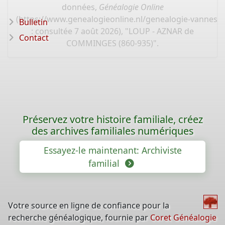
données,
Généalogie Online
(
https://www.genealogieonline.nl/genealogie-vannest
Bulletin
: consultée 7 août 2026), "LOUP - AZNAR de
Contact
COMMINGES (860-935)".
Préservez votre histoire familiale, créez
des archives familiales numériques
Essayez-le maintenant: Archiviste
familial
Votre source en ligne de confiance pour la
recherche généalogique, fournie par
Coret Généalogie