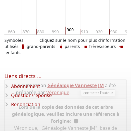
900
0
860
870
880
890
910
920
930
94
Symboles
Cliquez sur le nom pour plus d'information.
utilisés:
grand-parents
parents
frères/soeurs
enfants
Liens directs ...
La publication
Généalogie Vanneste JM
a été
Abonnement
préparée par
Véronique
.
contacter l'auteur
Question/réponse
Renonciation
Lors de la copie des données de cet arbre
généalogique, veuillez inclure une référence à
l'origine:
Véronique, "Généalogie Vanneste JM", base de