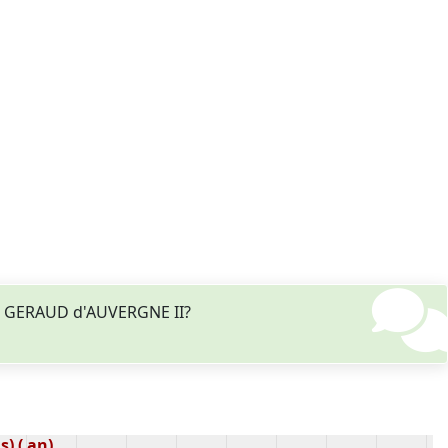
nt GERAUD d'AUVERGNE II?
) ( an)