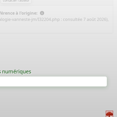
contacter l'auteur
érence à l'origine:
alogie-vanneste-jm/I32204.php
: consultée 7 août 2026),
les numériques