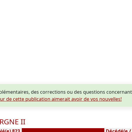
plémentaires, des corrections ou des questions concerna
eur de cette publication aimerait avoir de vos nouvelles!
RGNE II
Né(e) 823
Décédé(e / s