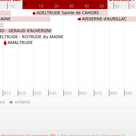
0
-10
10
20
30
40
50
60
70
ADELTRUDE Sainte de CAHORS
MAINE
AVIGERNE d'AURILLAC
RD - GERAUD d'AUVERGNE
ELTRUDE - ROTRUDE du MAINE
AMALTRUDE
810
820
830
840
850
860
870
880
890
eurs
enfants