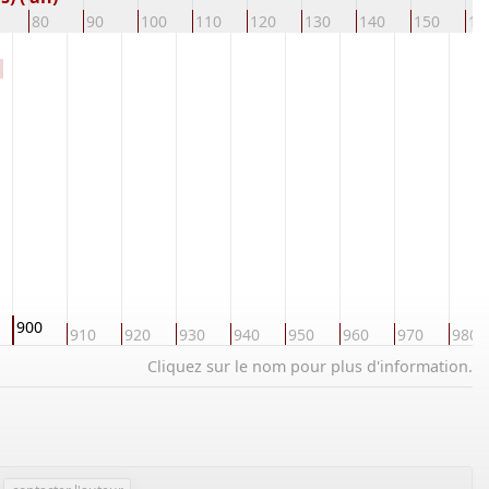
80
90
100
110
120
130
140
150
16
900
910
920
930
940
950
960
970
980
Cliquez sur le nom pour plus d'information.