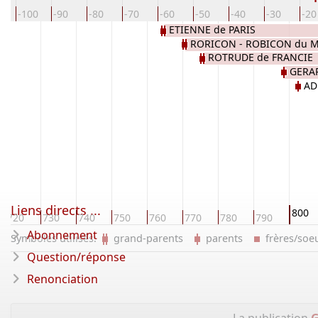
0
-100
-90
-80
-70
-60
-50
-40
-30
-20
ETIENNE de PARIS
RORICON - ROBICON du 
ROTRUDE de FRANCIE
GERA
AD
Liens directs ...
800
720
730
740
750
760
770
780
790
Abonnement
Symboles utilisés:
grand-parents
parents
frères/so
Question/réponse
Renonciation