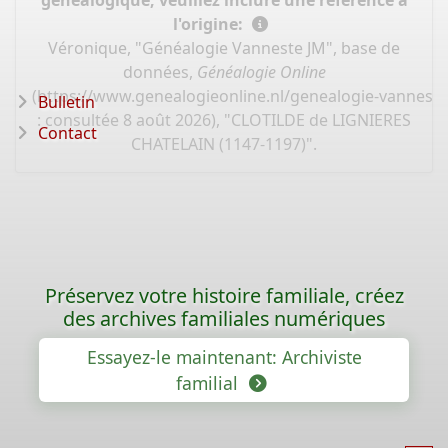
généalogique, veuillez inclure une référence à
l'origine:
Véronique, "Généalogie Vanneste JM", base de
données,
Généalogie Online
(
https://www.genealogieonline.nl/genealogie-vannest
Bulletin
: consultée 8 août 2026), "CLOTILDE de LIGNIERES
Contact
CHATELAIN (1147-1197)".
Préservez votre histoire familiale, créez
des archives familiales numériques
Essayez-le maintenant: Archiviste
familial