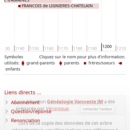
FRANCOIS de LIGNIERES-CHATELAIN
1200
1130
1140
1150
1160
1170
1180
1190
1210
Symboles
Cliquez sur le nom pour plus d'information.
utilisés:
grand-parents
parents
frères/soeurs
enfants
Liens directs ...
La publication
Généalogie Vanneste JM
a été
Abonnement
préparée par
Véronique
.
contacter l'auteur
Question/réponse
Renonciation
Lors de la copie des données de cet arbre