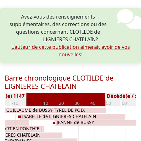
Avez-vous des renseignements
supplémentaires, des corrections ou des
questions concernant CLOTILDE de
LIGNIERES CHATELAIN?
L'auteur de cette publication aimerait avoir de vos
nouvelles!
Barre chronologique CLOTILDE de
LIGNIERES CHATELAIN
Né(e) 1147
Décédé(e / s) 
0
20
-10
10
20
30
40
50
60
7
GUILLAUME de BUSSY TYREL DE POIX
ISABELLE de LIGNIERES CHATELAIN
JEANNE de BUSSY
OMART EN PONTHIEU
GNIERES CHATELAIN
ENE d'AIRAINES