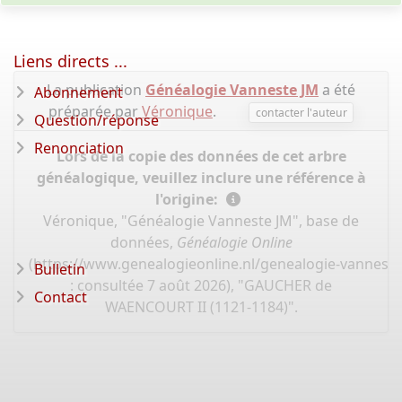
Liens directs ...
La publication
Généalogie Vanneste JM
a été
Abonnement
préparée par
Véronique
.
contacter l'auteur
Question/réponse
Renonciation
Lors de la copie des données de cet arbre
généalogique, veuillez inclure une référence à
l'origine:
Véronique, "Généalogie Vanneste JM", base de
données,
Généalogie Online
(
https://www.genealogieonline.nl/genealogie-vannest
Bulletin
: consultée 7 août 2026), "GAUCHER de
Contact
WAENCOURT II (1121-1184)".