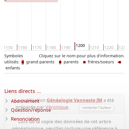
1200
1150
1160
1170
1180
1190
1210
1220
1230
Symboles
Cliquez sur le nom pour plus d'information.
utilisés:
grand-parents
parents
frères/soeurs
enfants
Liens directs ...
La publication
Généalogie Vanneste JM
a été
Abonnement
préparée par
Véronique
.
contacter l'auteur
Question/réponse
Renonciation
Lors de la copie des données de cet arbre
généalogique, veuillez inclure une référence à