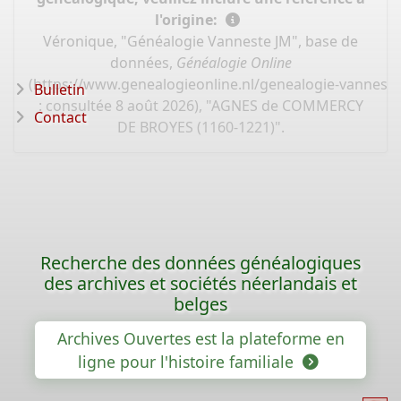
l'origine:
Véronique, "Généalogie Vanneste JM", base de
données,
Généalogie Online
(
https://www.genealogieonline.nl/genealogie-vannest
Bulletin
: consultée 8 août 2026), "AGNES de COMMERCY
Contact
DE BROYES (1160-1221)".
Recherche des données généalogiques
des archives et sociétés néerlandais et
belges
Archives Ouvertes est la plateforme en
ligne pour l'histoire familiale