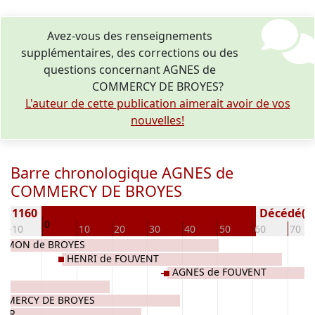
Avez-vous des renseignements
supplémentaires, des corrections ou des
questions concernant AGNES de
COMMERCY DE BROYES?
L'auteur de cette publication aimerait avoir de vos
nouvelles!
Barre chronologique AGNES de
COMMERCY DE BROYES
e) 1160
Décédé(e /
0
-10
10
20
30
40
50
60
70
SIMON de BROYES
HENRI de FOUVENT
AGNES de FOUVENT
MMERCY DE BROYES
BAR