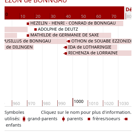
55
Décé
0
10
20
30
40
50
60
70
80
HEZELIN - HENRI - CONRAD de BONNGAU
ADOLPHE de DEUTZ
MATHILDE de GERMANIE DE SAXE
- PUSILLUS de BONNGAU
OTHON de SOUABE EZZONIDES
GE de DILINGEN
IDA de LOTHARINGIE
RICHENZA de LORRAINE
1000
50
960
970
980
990
1010
1020
1030
Symboles
Cliquez sur le nom pour plus d'information.
utilisés:
grand-parents
parents
frères/soeurs
enfants