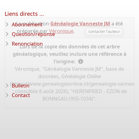
Liens directs ...
La publication
Généalogie Vanneste JM
a été
Abonnement
préparée par
Véronique
.
contacter l'auteur
Question/réponse
Renonciation
Lors de la copie des données de cet arbre
généalogique, veuillez inclure une référence à
l'origine:
Véronique, "Généalogie Vanneste JM", base de
données,
Généalogie Online
(
https://www.genealogieonline.nl/genealogie-vannest
Bulletin
: consultée 8 août 2026), "HERENFRIED - EZON de
Contact
BONNGAU (955-1034)".